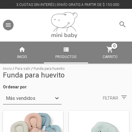
3 CUOTAS SIN INTERÉS | ENVÍO GRATIS A PARTIR DE $ 150.000
0
INICIO
PRODUCTOS
CARRITO
Inicio
/
Para salir
/
Funda para huevito
Funda para huevito
Ordenar por
FILTRAR