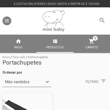
3 CUOTAS SIN INTERÉS | ENVÍO GRATIS A PARTIR DE $ 150.000
0
INICIO
PRODUCTOS
CARRITO
Inicio
/
Para salir
/
Portachupetes
Portachupetes
Ordenar por
FILTRAR